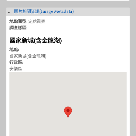
圖片相關資訊(Image Metadata)
隱藏
地點類型:
定點觀察
調查樣區:
國家新城(含金龍湖)
地點:
國家新城(含金龍湖)
行政區:
安樂區