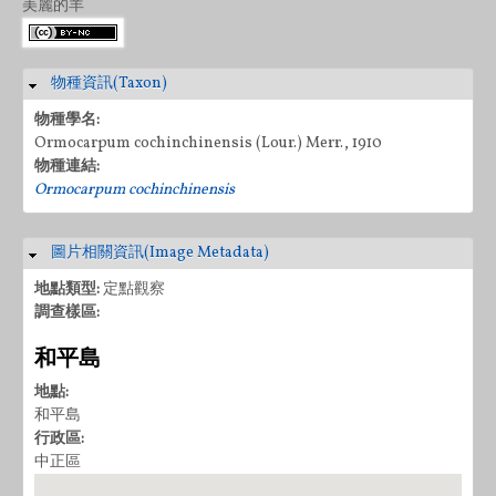
美麗的羊
物種資訊(Taxon)
隱藏
物種學名:
Ormocarpum cochinchinensis (Lour.) Merr., 1910
物種連結:
Ormocarpum cochinchinensis
圖片相關資訊(Image Metadata)
隱藏
地點類型:
定點觀察
調查樣區:
和平島
地點:
和平島
行政區:
中正區