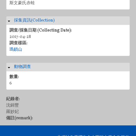
斯文豪氏赤蛙
採集資訊(Collection)
隱藏
調查/採集日期 (Collecting Date):
2017-04-28
調查樣區:
瑪鎖山
動物調查
隱藏
數量:
6
紀錄者:
沈錦豐
羅妙妃
備註(remark):