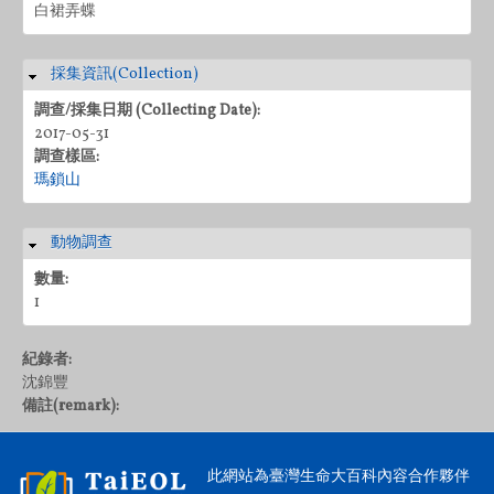
白裙弄蝶
採集資訊(Collection)
隱藏
調查/採集日期 (Collecting Date):
2017-05-31
調查樣區:
瑪鎖山
動物調查
隱藏
數量:
1
紀錄者:
沈錦豐
備註(remark):
此網站為臺灣生命大百科內容合作夥伴