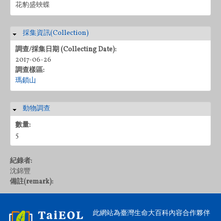
花豹盛蛺蝶
採集資訊(Collection)
隱藏
調查/採集日期 (Collecting Date):
2017-06-26
調查樣區:
瑪鎖山
動物調查
隱藏
數量:
5
紀錄者:
沈錦豐
備註(remark):
此網站為臺灣生命大百科內容合作夥伴