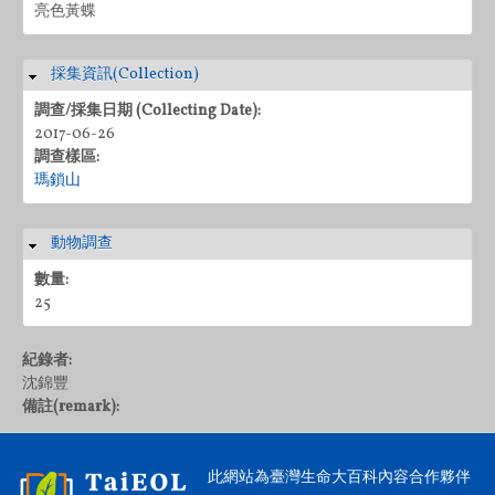
亮色黃蝶
採集資訊(Collection)
隱藏
調查/採集日期 (Collecting Date):
2017-06-26
調查樣區:
瑪鎖山
動物調查
隱藏
數量:
25
紀錄者:
沈錦豐
備註(remark):
此網站為臺灣生命大百科內容合作夥伴