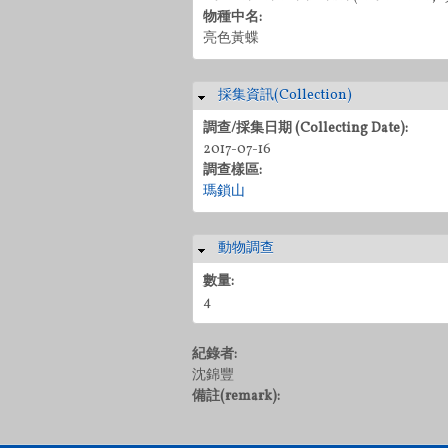
物種中名:
亮色黃蝶
採集資訊(Collection)
隱藏
調查/採集日期 (Collecting Date):
2017-07-16
調查樣區:
瑪鎖山
動物調查
隱藏
數量:
4
紀錄者:
沈錦豐
備註(remark):