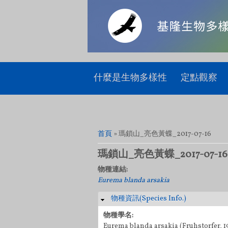
什麼是生物多樣性
定點觀察
您在這裡
首頁
» 瑪鎖山_亮色黃蝶_2017-07-16
瑪鎖山_亮色黃蝶_2017-07-16
物種連結:
Eurema blanda arsakia
物種資訊(Species Info.)
隱藏
物種學名:
Eurema blanda arsakia (Fruhstorfer, 1