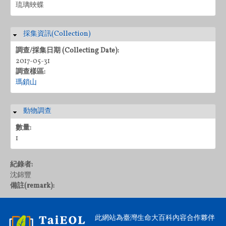
琉璃蛺蝶
採集資訊(Collection)
隱藏
調查/採集日期 (Collecting Date):
2017-05-31
調查樣區:
瑪鎖山
動物調查
隱藏
數量:
1
紀錄者:
沈錦豐
備註(remark):
此網站為臺灣生命大百科內容合作夥伴