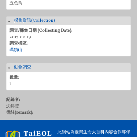
五色鳥
採集資訊(Collection)
隱藏
調查/採集日期 (Collecting Date):
2017-02-19
調查樣區:
瑪鎖山
動物調查
隱藏
數量:
1
紀錄者:
沈錦豐
備註(remark):
此網站為臺灣生命大百科內容合作夥伴