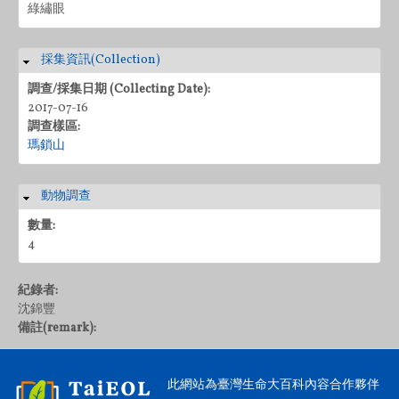
綠繡眼
採集資訊(Collection)
隱藏
調查/採集日期 (Collecting Date):
2017-07-16
調查樣區:
瑪鎖山
動物調查
隱藏
數量:
4
紀錄者:
沈錦豐
備註(remark):
此網站為臺灣生命大百科內容合作夥伴