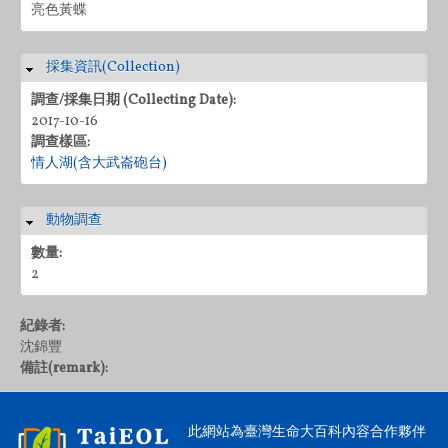
亮色黃蝶
採集資訊(Collection)
隱藏
調查/採集日期 (Collecting Date):
2017-10-16
調查樣區:
情人湖(含大武崙砲台)
動物調查
隱藏
數量:
2
紀錄者:
沈錦豐
備註(remark):
此網站為臺灣生命大百科內容合作夥伴