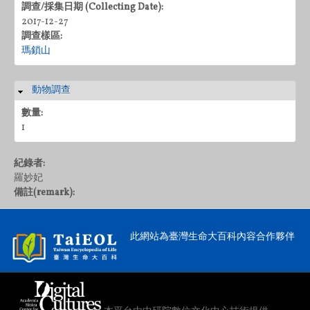
調查/採集日期 (Collecting Date):
2017-12-27
調查樣區:
瑪鎖山
動物調查
隱藏
數量:
1
紀錄者:
羅妙妃
備註(remark):
此網站為臺灣生命大百科內容合作夥伴