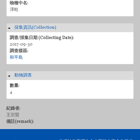
物種中名:
澤蛙
採集資訊(Collection)
隱藏
調查/採集日期 (Collecting Date):
2017-09-30
調查樣區:
和平島
動物調查
隱藏
數量:
4
紀錄者:
王宗賢
備註(remark):