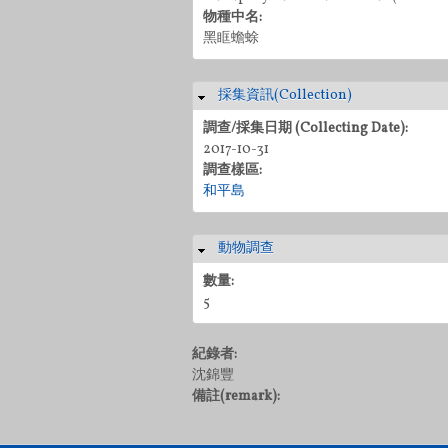
物種中名:
黑眶蟾蜍
採集資訊(Collection)
隱藏
調查/採集日期 (Collecting Date):
2017-10-31
調查樣區:
和平島
動物調查
隱藏
數量:
5
紀錄者:
沈錦豐
備註(remark):