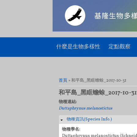
什麼是生物多樣性
定點觀察
您在這裡
首頁
» 和平島_黑眶蟾蜍_2017-10-31
和平島_黑眶蟾蜍_2017-10-31
物種連結:
Duttaphrynus melanostictus
物種資訊(Species Info.)
隱藏
物種學名:
Duttaphrynus melanostictus (Schneide