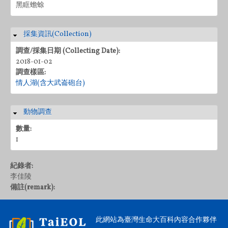
黑眶蟾蜍
採集資訊(Collection)
隱藏
調查/採集日期 (Collecting Date):
2018-01-02
調查樣區:
情人湖(含大武崙砲台)
動物調查
隱藏
數量:
1
紀錄者:
李佳陵
備註(remark):
此網站為臺灣生命大百科內容合作夥伴