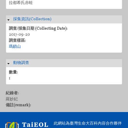
拉都希氏赤蛙
採集資訊(Collection)
隱藏
調查/採集日期 (Collecting Date):
2017-09-20
調查樣區:
瑪鎖山
動物調查
隱藏
數量:
1
紀錄者:
羅妙妃
備註(remark):
此網站為臺灣生命大百科內容合作夥伴