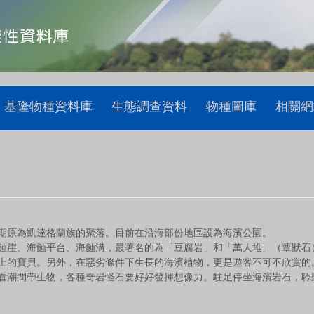
基隆物種資料庫
生態調查資料
物種圖庫
相關網
期原為凱達格蘭族的聚落。目前在沿海部份地區設為海濱公園。
崖、海蝕平台、海蝕溝，最著名的為「豆腐岩」和「萬人堆」（蕈狀石
上的寶貝。另外，在惡劣條件下生長的海濱植物，更是遊客不可不欣賞的
潮間帶生物，各種奇岩怪石要好好發揮想像力。駐足停坐海濱岩石，聆