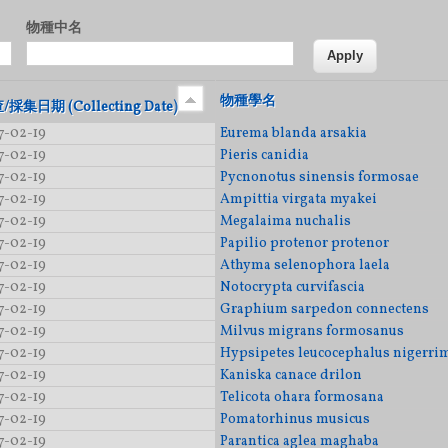
物種中名
物種學名
/採集日期 (Collecting Date)
7-02-19
Eurema blanda arsakia
7-02-19
Pieris canidia
7-02-19
Pycnonotus sinensis formosae
7-02-19
Ampittia virgata myakei
7-02-19
Megalaima nuchalis
7-02-19
Papilio protenor protenor
7-02-19
Athyma selenophora laela
7-02-19
Notocrypta curvifascia
7-02-19
Graphium sarpedon connectens
7-02-19
Milvus migrans formosanus
7-02-19
Hypsipetes leucocephalus nigerri
7-02-19
Kaniska canace drilon
7-02-19
Telicota ohara formosana
7-02-19
Pomatorhinus musicus
7-02-19
Parantica aglea maghaba