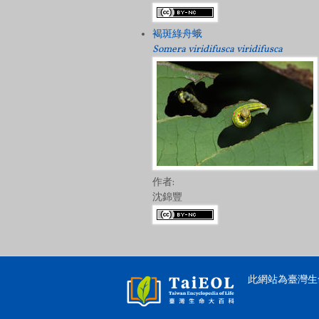
褐斑綠舟蛾
Somera viridifusca viridifusca
作者:
沈錦豐
此網站為臺灣生