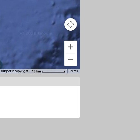
subject to copyright
Terms
10 km