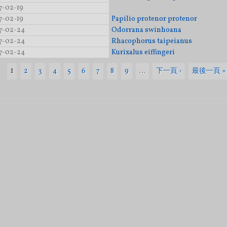
7-02-19
7-02-19
Papilio protenor protenor
7-02-24
Odorrana swinhoana
7-02-24
Rhacophorus taipeianus
7-02-24
Kurixalus eiffingeri
1
2
3
4
5
6
7
8
9
…
下一頁 ›
最後一頁 »