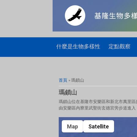
什麼是生物多樣性
定點觀察
您在這裡
首頁
» 瑪鎖山
瑪鎖山
瑪鎖山位在基隆市安樂區和新北市萬里區
由安樂區內寮里武聖街玄德宮旁步道進入
Map
Satellite