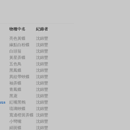
物種中名
紀錄者
亮色黃蝶
沈錦豐
緣點白粉蝶
沈錦豐
白頭翁
沈錦豐
黃星弄蝶
沈錦豐
五色鳥
沈錦豐
黑鳳蝶
沈錦豐
異紋帶蛺蝶
沈錦豐
袖弄蝶
沈錦豐
青鳳蝶
沈錦豐
黑鳶
沈錦豐
mus
紅嘴黑鵯
沈錦豐
琉璃蛺蝶
沈錦豐
寬邊橙斑弄蝶
沈錦豐
小彎嘴
沈錦豐
絹斑蝶
沈錦豐