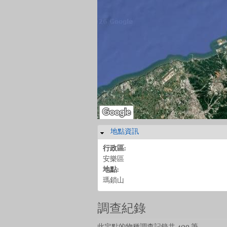
地點資訊
隱藏
行政區:
安樂區
地點:
瑪鎖山
調查紀錄