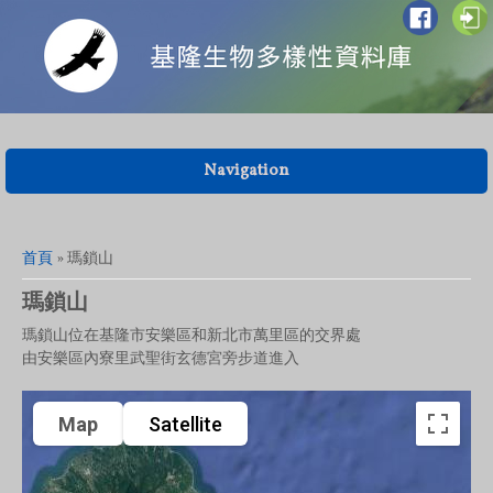
Navigation
您在這裡
首頁
» 瑪鎖山
瑪鎖山
瑪鎖山位在基隆市安樂區和新北市萬里區的交界處
由安樂區內寮里武聖街玄德宮旁步道進入
Map
Satellite