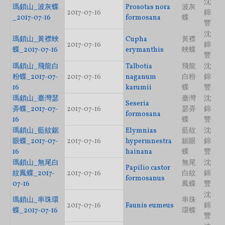
沈
瑪鎖山_波灰蝶
Prosotas nora
波灰
2017-07-16
錦
_2017-07-16
formosana
蝶
豐
沈
瑪鎖山_黃襟蛺
Cupha
黃襟
2017-07-16
錦
蝶_2017-07-16
erymanthis
蛺蝶
豐
瑪鎖山_飛龍白
Talbotia
飛龍
沈
粉蝶_2017-07-
2017-07-16
naganum
白粉
錦
16
karumii
蝶
豐
瑪鎖山_臺灣瑟
臺灣
沈
Seseria
弄蝶_2017-07-
2017-07-16
瑟弄
錦
formosana
16
蝶
豐
瑪鎖山_藍紋鋸
Elymnias
藍紋
沈
眼蝶_2017-07-
2017-07-16
hypermnestra
鋸眼
錦
16
hainana
蝶
豐
瑪鎖山_無尾白
無尾
沈
Papilio castor
紋鳳蝶_2017-
2017-07-16
白紋
錦
formosanus
07-16
鳳蝶
豐
沈
瑪鎖山_串珠環
串珠
2017-07-16
Faunis eumeus
錦
蝶_2017-07-16
環蝶
豐