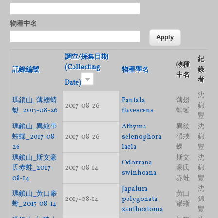
物種中名
調查/採集日期
紀
物種
(Collecting
記錄編號
物種學名
錄
中名
者
Date)
沈
瑪鎖山_薄翅蜻
Pantala
薄翅
2017-08-26
錦
蜓_2017-08-26
flavescens
蜻蜓
豐
瑪鎖山_異紋帶
Athyma
異紋
沈
蛺蝶_2017-08-
2017-08-26
selenophora
帶蛺
錦
26
laela
蝶
豐
瑪鎖山_斯文豪
斯文
沈
Odorrana
氏赤蛙_2017-
2017-08-14
豪氏
錦
swinhoana
08-14
赤蛙
豐
Japalura
沈
瑪鎖山_黃口攀
黃口
2017-08-14
polygonata
錦
蜥_2017-08-14
攀蜥
xanthostoma
豐