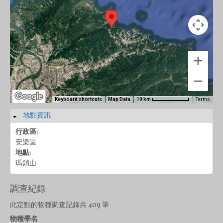
Keyboard shortcuts
Map Data
Terms
10 km
地點資訊
隱藏
行政區:
安樂區
地點:
瑪鎖山
調查紀錄
此定點的物種調查記錄共 409 筆
物種學名