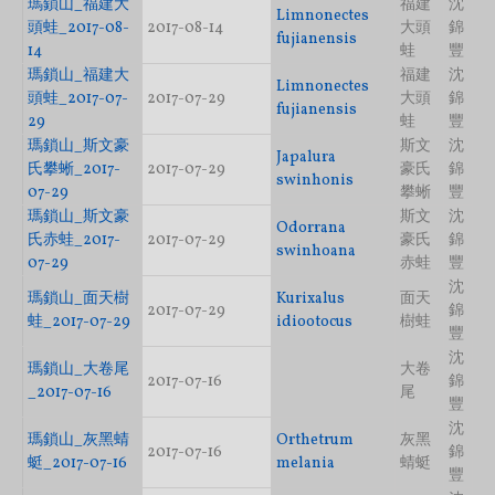
瑪鎖山_福建大
福建
沈
Limnonectes
頭蛙_2017-08-
2017-08-14
大頭
錦
fujianensis
14
蛙
豐
瑪鎖山_福建大
福建
沈
Limnonectes
頭蛙_2017-07-
2017-07-29
大頭
錦
fujianensis
29
蛙
豐
瑪鎖山_斯文豪
斯文
沈
Japalura
氏攀蜥_2017-
2017-07-29
豪氏
錦
swinhonis
07-29
攀蜥
豐
瑪鎖山_斯文豪
斯文
沈
Odorrana
氏赤蛙_2017-
2017-07-29
豪氏
錦
swinhoana
07-29
赤蛙
豐
沈
瑪鎖山_面天樹
Kurixalus
面天
2017-07-29
錦
蛙_2017-07-29
idiootocus
樹蛙
豐
沈
瑪鎖山_大卷尾
大卷
2017-07-16
錦
_2017-07-16
尾
豐
沈
瑪鎖山_灰黑蜻
Orthetrum
灰黑
2017-07-16
錦
蜓_2017-07-16
melania
蜻蜓
豐