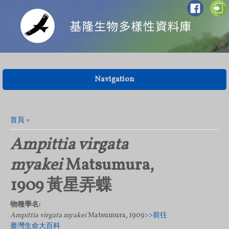
Navigation
您在這裡
首頁
»
Ampittia virgata
myakei
Matsumura,
1909 黃星弄蝶
物種學名:
Ampittia virgata myakei
Matsumura, 1909
>>前往
臺灣生命大百科