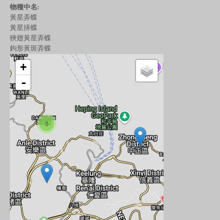
物種中名:
黃星弄蝶
黃星挵蝶
狹翅黃星弄蝶
鉤形黃斑弄蝶
+
-
3