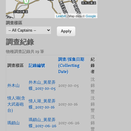
Leaflet
| Map data ©
Google
調查樣區
調查紀錄
物種調查記錄共 19 筆
調查/採集日期
紀
調查樣區
記錄編號
(Collecting
錄
Date)
者
沈
外木山_黃星弄
外木山
2017-10-05
錦
蝶_2017-10-05
豐
情人湖(含
沈
情人湖_黃星弄
大武崙砲
2017-10-16
錦
蝶_2017-10-16
台)
豐
沈
瑪鎖山_黃星弄
瑪鎖山
2017-06-26
錦
蝶_2017-06-26
豐