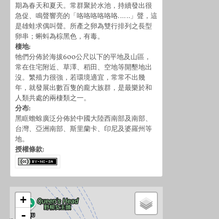
期為春天和夏天。常群聚於水池，持續發出很
急促、鳴聲響亮的「咯咯咯咯咯咯……」聲，這
是雄蛙求偶叫聲。所產之卵為雙行排列之長型
卵串；蝌蚪為棕黑色，有毒。
棲地:
牠們分佈於海拔600公尺以下的平地及山區，
常在住宅附近、草澤、稻田、空地等開墾地出
沒。繁殖力很強，若環境適宜，常常不出幾
年，就發展出數百隻的龐大族群，是最樂於和
人類共處的兩棲類之一。
分布:
黑眶蟾蜍廣泛分佈於中國大陸西南部及南部、
台灣、亞洲南部、斯里蘭卡、印尼及婆羅州等
地。
授權條款:
+
-