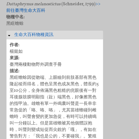
Duttaphrynus melanostictus
(Schneider, 1799)
>>
前往臺灣生命大百科
物種中名:
黑眶蟾蜍
生命大百科物種資訊
隱藏
作者:
楊懿如
來源:
臺灣兩棲動物野外調查手冊
描述:
黑眶蟾蜍因從吻端、上眼瞼到前肢基部有黑色
隆起稜而得名，體色呈黑色或灰黑色，體長約5
至10公分，全身佈滿黑色粗糙的疣眼後有一對
耳後腺鼓膜明顯指（趾）端黑色，好像擦黑色
的指甲油。雄蟾有單一外鳴囊叫聲是一長串非
常急促的「咯、咯、咯」，尤其當雄蟾碰到雌
蟾時，叫聲會變的更加急促，有時可以持續鳴
叫一分鐘以上。但是當雄蟾被其他個體誤抱
時，叫聲則變成短促而尖銳的「嘎」，有如在
警告對方：「我也是公的，不要碰我」。繁殖