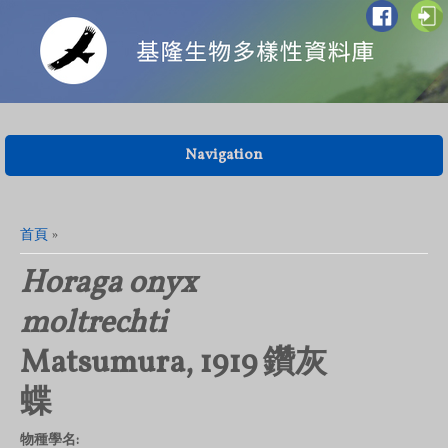
Navigation
您在這裡
首頁
»
Horaga onyx
moltrechti
Matsumura, 1919 鑽灰
蝶
物種學名: