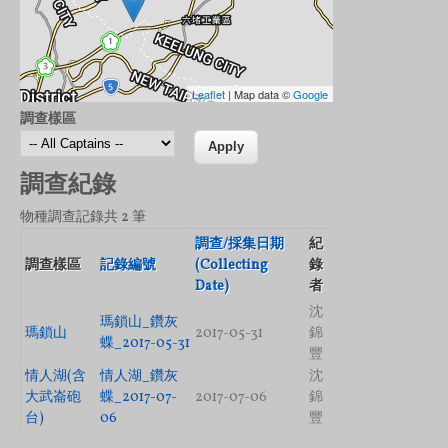
Leaflet
| Map data ©
Google
調查樣區
調查紀錄
物種調查記錄共 2 筆
調查/採集日期
紀
調查樣區
記錄編號
(Collecting
錄
Date)
者
沈
瑪鎖山_鑽灰
瑪鎖山
2017-05-31
錦
蝶_2017-05-31
豐
情人湖(含
情人湖_鑽灰
沈
大武崙砲
蝶_2017-07-
2017-07-06
錦
台)
06
豐