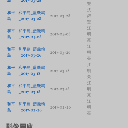
島
_2017-03-28
豐
沈
和平
和平島_藍磯鶇
2017-03-28
錦
島
_2017-03-28
豐
江
和平
和平島_藍磯鶇
2017-04-08
明
島
_2017-04-08
亮
江
和平
和平島_藍磯鶇
2017-03-26
明
島
_2017-03-26
亮
江
和平
和平島_藍磯鶇
2017-03-18
明
島
_2017-03-18
亮
江
和平
和平島_藍磯鶇
2017-03-18
明
島
_2017-03-18
亮
江
和平
和平島_藍磯鶇
2017-02-26
明
島
_2017-02-26
亮
影像圖庫