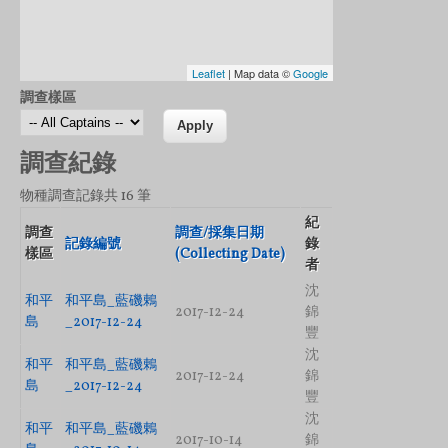
Leaflet
| Map data ©
Google
調查樣區
調查紀錄
物種調查記錄共 16 筆
紀
調查
調查/採集日期
記錄編號
錄
樣區
(Collecting Date)
者
沈
和平
和平島_藍磯鶇
2017-12-24
錦
島
_2017-12-24
豐
沈
和平
和平島_藍磯鶇
2017-12-24
錦
島
_2017-12-24
豐
沈
和平
和平島_藍磯鶇
2017-10-14
錦