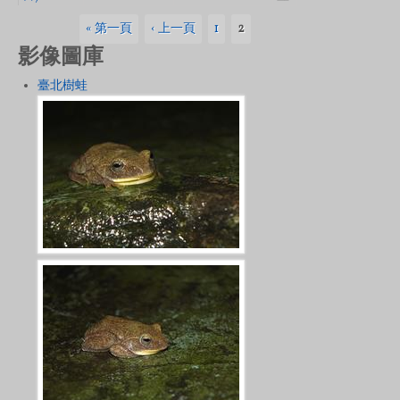
頁面
« 第一頁
‹ 上一頁
1
2
影像圖庫
臺北樹蛙