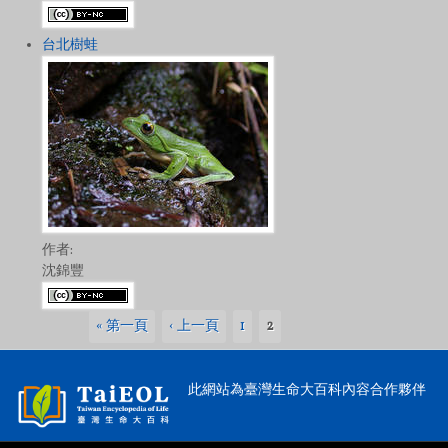
台北樹蛙
作者:
沈錦豐
頁面
« 第一頁
‹ 上一頁
1
2
此網站為臺灣生命大百科內容合作夥伴