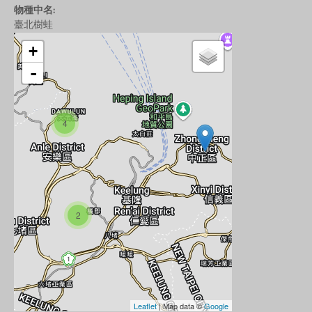
物種中名:
臺北樹蛙
+
-
4
2
Leaflet
| Map data ©
Google