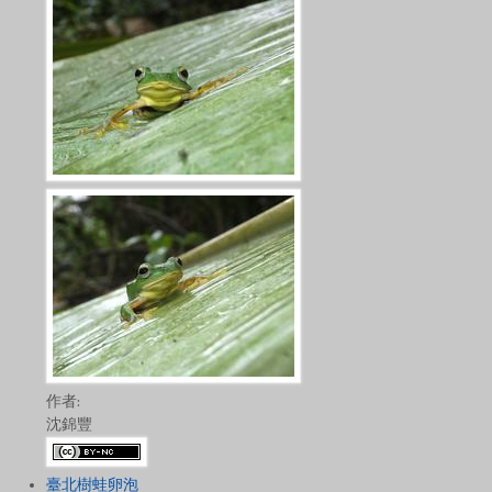
作者:
沈錦豐
臺北樹蛙卵泡