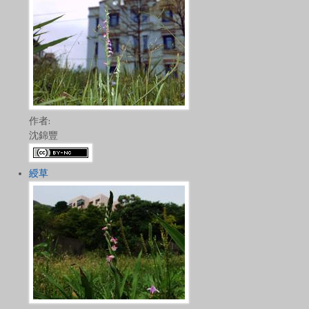
作者:
沈錦豐
綬草