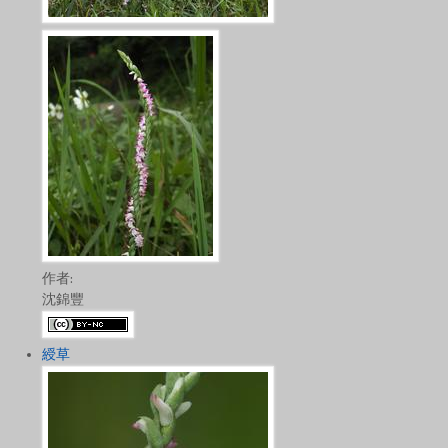
作者:
沈錦豐
綬草