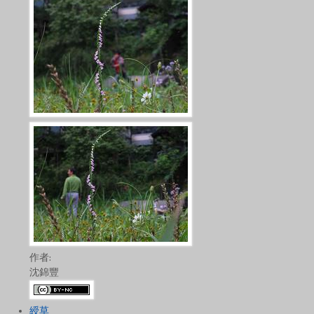
作者:
沈錦豐
綬草