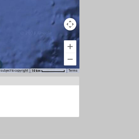
subject to copyright
Terms
10 km