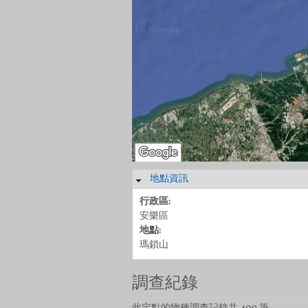
地點資訊
隱藏
行政區:
安樂區
地點:
瑪鎖山
調查紀錄