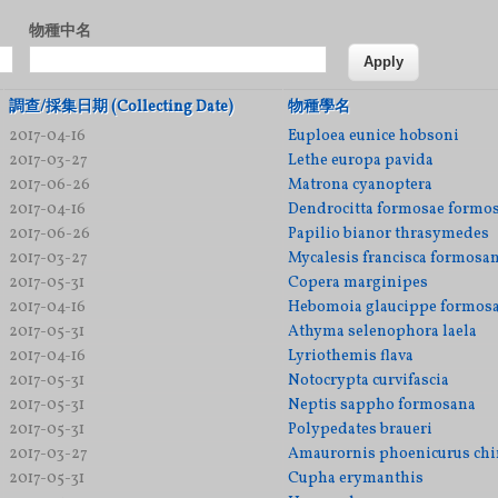
物種中名
調查/採集日期 (Collecting Date)
物種學名
2017-04-16
Euploea eunice hobsoni
2017-03-27
Lethe europa pavida
2017-06-26
Matrona cyanoptera
2017-04-16
Dendrocitta formosae formo
2017-06-26
Papilio bianor thrasymedes
2017-03-27
Mycalesis francisca formosa
2017-05-31
Copera marginipes
2017-04-16
Hebomoia glaucippe formos
2017-05-31
Athyma selenophora laela
2017-04-16
Lyriothemis flava
2017-05-31
Notocrypta curvifascia
2017-05-31
Neptis sappho formosana
2017-05-31
Polypedates braueri
2017-03-27
Amaurornis phoenicurus chi
2017-05-31
Cupha erymanthis