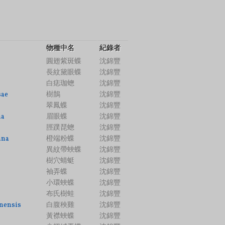
物種中名
紀錄者
圓翅紫斑蝶
沈錦豐
長紋黛眼蝶
沈錦豐
白痣珈蟌
沈錦豐
sae
樹鵲
沈錦豐
翠鳳蝶
沈錦豐
na
眉眼蝶
沈錦豐
脛蹼琵蟌
沈錦豐
ana
橙端粉蝶
沈錦豐
異紋帶蛺蝶
沈錦豐
樹穴蜻蜓
沈錦豐
袖弄蝶
沈錦豐
小環蛺蝶
沈錦豐
布氏樹蛙
沈錦豐
nensis
白腹秧雞
沈錦豐
黃襟蛺蝶
沈錦豐