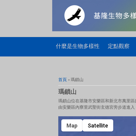
什麼是生物多樣性
定點觀察
您在這裡
首頁
» 瑪鎖山
瑪鎖山
瑪鎖山位在基隆市安樂區和新北市萬里區
由安樂區內寮里武聖街玄德宮旁步道進入
Map
Satellite